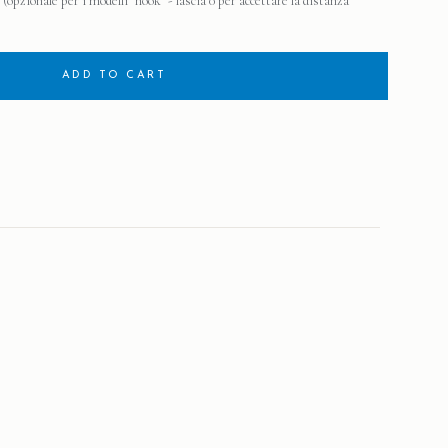
(opzionale per i modelli "hook" - lascia 0 per accettare la distanza
ADD TO CART