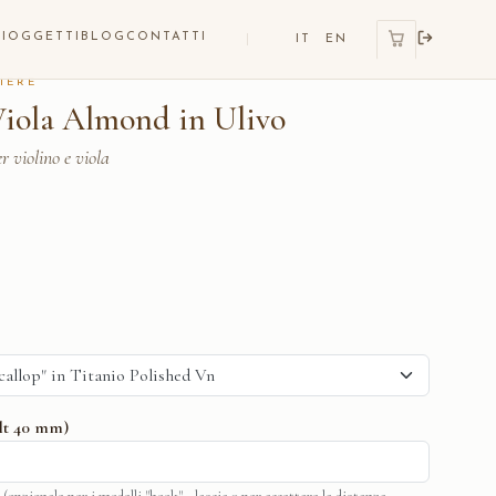
I
OGGETTI
BLOG
CONTATTI
IT
EN
IERE
iola Almond in Ulivo
r violino e viola
ult 40 mm)