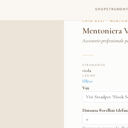
 ULIVO
SHOP
STRUMENT
CHIN REST · MENTON
Mentoniera V
Accessorio professionale pe
STRUMENTO
viola
LEGNO
Ulivo
Viti
Distanza Forellini (defa