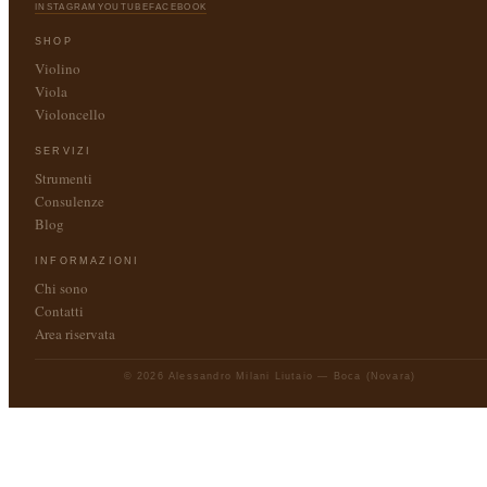
INSTAGRAM
YOUTUBE
FACEBOOK
SHOP
Violino
Viola
Violoncello
SERVIZI
Strumenti
Consulenze
Blog
INFORMAZIONI
Chi sono
Contatti
Area riservata
© 2026 Alessandro Milani Liutaio — Boca (Novara)