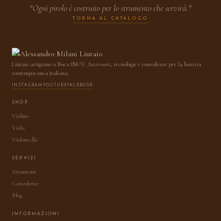
"Ogni pirolo è costruito per lo strumento che servirà."
TORNA AL CATALOGO
Liutaio artigiano a Boca (NO). Accessori, tecnologie e consulenze per la liuteria
contemporanea italiana.
INSTAGRAM
YOUTUBE
FACEBOOK
SHOP
Violino
Viola
Violoncello
SERVIZI
Strumenti
Consulenze
Blog
INFORMAZIONI