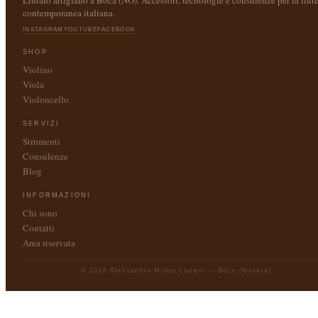
Liutaio artigiano a Boca (NO). Accessori, tecnologie e consulenze per la liute
contemporanea italiana.
INSTAGRAM
YOUTUBE
FACEBOOK
SHOP
Violino
Viola
Violoncello
SERVIZI
Strumenti
Consulenze
Blog
INFORMAZIONI
Chi sono
Contatti
Area riservata
© 2026 Alessandro Milani Liutaio — Boca (Novara)