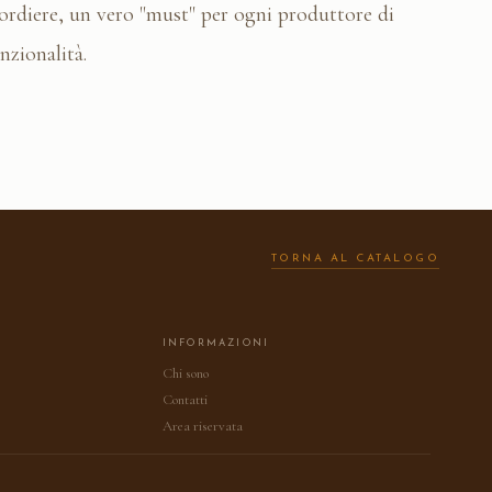
 cordiere, un vero "must" per ogni produttore di
nzionalità.
TORNA AL CATALOGO
INFORMAZIONI
Chi sono
Contatti
Area riservata