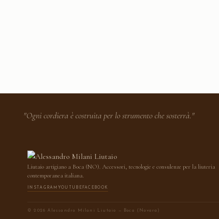
"Ogni cordiera è costruita per lo strumento che sosterrà."
Liutaio artigiano a Boca (NO). Accessori, tecnologie e consulenze per la liuteria
contemporanea italiana.
INSTAGRAM
YOUTUBE
FACEBOOK
© 2026 Alessandro Milani Liutaio — Boca (Novara)