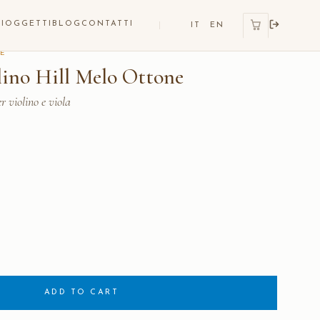
I
OGGETTI
BLOG
CONTATTI
IT
EN
RE
lino Hill Melo Ottone
r violino e viola
ADD TO CART