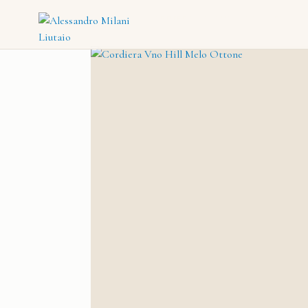
CATALOGO
→
CORDIERE
→
CORDIERA VIOLINO HILL MELO O