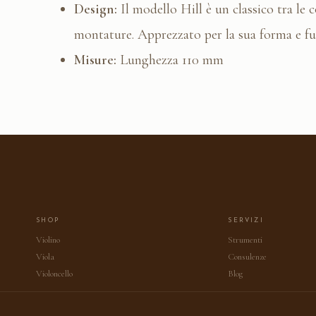
Design:
Il modello Hill è un classico tra le
montature. Apprezzato per la sua forma e fu
Misure:
Lunghezza 110 mm
SHOP
SERVIZI
Violino
Strumenti
Viola
Consulenze
Violoncello
Blog