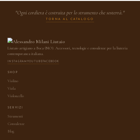
"Ogni cordiera è costruita per lo strumento che sosterrà."
TORNA AL CATALOGO
Liutaio artigiano a Boca (NO). Accessori, tecnologie e consulenze per la liuteria
contemporanea italiana.
INSTAGRAM
YOUTUBE
FACEBOOK
SHOP
Violino
Viola
Violoncello
SERVIZI
Strumenti
Consulenze
Blog