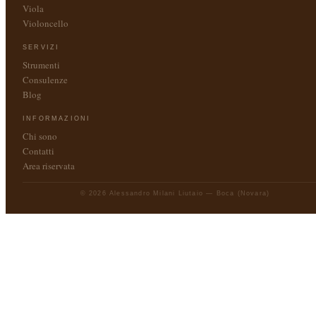
Viola
Violoncello
SERVIZI
Strumenti
Consulenze
Blog
INFORMAZIONI
Chi sono
Contatti
Area riservata
© 2026 Alessandro Milani Liutaio — Boca (Novara)