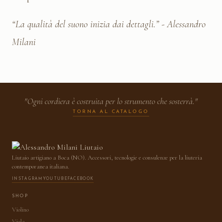
“La qualità del suono inizia dai dettagli.” - Alessandro
Milani
"Ogni cordiera è costruita per lo strumento che sosterrà."
TORNA AL CATALOGO
Liutaio artigiano a Boca (NO). Accessori, tecnologie e consulenze per la liuteria
contemporanea italiana.
INSTAGRAM
YOUTUBE
FACEBOOK
SHOP
Violino
Viola