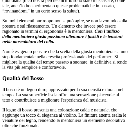
quotidiana (dico nostra perché anch’io sono stato musicista e, come
tale, anch’io ho sperimentato queste problematiche in passato,
“rovinandomi” in un certo senso la salute).
Su molti elementi purtroppo non si può agire, se non lavorando sulla
postura e sul rilassamento. Un elemento che invece può essere
ragionato in termini di ergonomia è la mentoniera.
Con l’utilizzo
della mentoniera giusta possiamo attenuare i fastidi e le tensioni
nella muscolatura del collo.
Non è esagerato pensare che la scelta della giusta mentoniera sia uno
step fondamentale nella crescita professionale del performer. Si
migliora la qualità del tempo passato a suonare, in definitiva si rende
la vita più semplice e confortevole.
Qualità del Bosso
Il bosso è un legno duro, apprezzato per la sua densità e durata nel
tempo. La sua superficie liscia offre una sensazione piacevole al
tatto e contribuisce a migliorare l'esperienza del musicista.
Il legno di bosso presenta una colorazione calda e naturale, che
aggiunge un tocco di eleganza al violino. La finitura attenta esalta le
venature del legno, rendendo la mentoniera un elemento decorativo
oltre che funzionale.