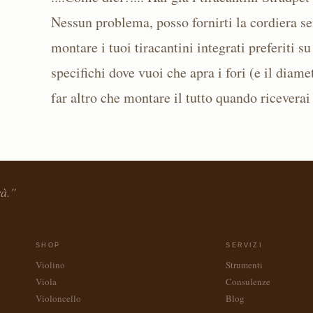
Nessun problema, posso fornirti la cordiera senz
montare i tuoi tiracantini integrati preferiti
specifichi dove vuoi che apra i fori (e il diame
far altro che montare il tutto quando riceverai
rà."
SHOP
SERVIZI
Violino
Strumenti
Viola
Consulenze
Violoncello
Blog