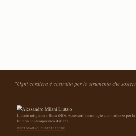
"Ogni cordiera è costruita per lo strumento che soster
Liutaio artigiano a Boca (NO). Accessori, tecnologie e consulenze per la
liuteria contemporanea italiana.
INSTAGRAM
YOUTUBE
FACEBOOK