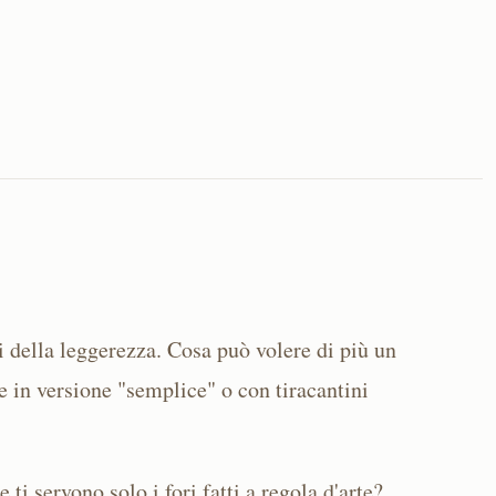
i della leggerezza. Cosa può volere di più un
e in versione "semplice" o con tiracantini
e ti servono solo i fori fatti a regola d'arte?