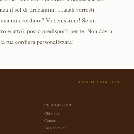
a il set di tiracantini. ....aaah vorresti
 su una mia cordiera? Va benissimo! Se mi
tro esatto), posso predisporli per te. Non dovrai
 la tua cordiera personalizzata!
TORNA AL CATALOGO
INFORMAZIONI
Chi sono
Contatti
Area riservata