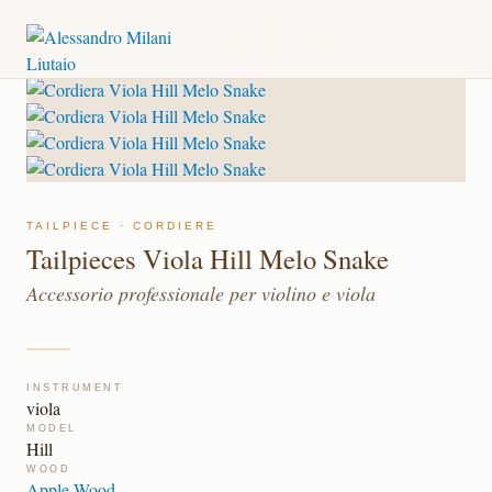
TAILPIECES VIOLA HILL
CATALOGO
→
CORDIERE
→
MELO SNAKE
TAILPIECE · CORDIERE
Tailpieces Viola Hill Melo Snake
Accessorio professionale per violino e viola
INSTRUMENT
viola
MODEL
Hill
WOOD
Apple Wood