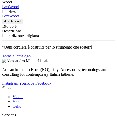
Wood
BoxWood
Finishes
BoxWood
Add to cart
196,85 $
Descrizione
La tradizione artigiana
"Ogni cordiera è costruita per lo strumento che sosterrà."
Torna al catalogo
Artisan luthier in Boca (NO), Italy. Accessories, technology and
consulting for contemporary Italian lutherie.
Instagram
YouTube
Facebook
Shop
Violin
Viola
Cello
Services