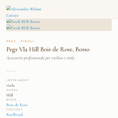
PEGS VLA HILL BOIS DE ROSE,
CATALOGO
→
PIROLI
→
BOSSO
PEGS · PIROLI
Pegs Vla Hill Bois de Rose, Bosso
Accessorio professionale per violino e viola
INSTRUMENT
viola
MODEL
Hill
WOOD
Bois de Rose
FINISHES
BoxWood