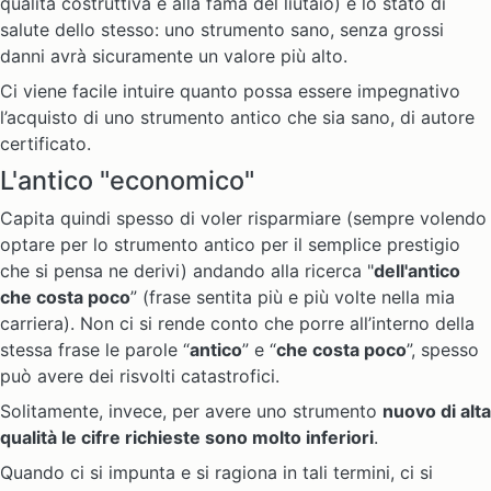
qualità costruttiva e alla fama del liutaio) è lo stato di
salute dello stesso: uno strumento sano, senza grossi
danni avrà sicuramente un valore più alto.
Ci viene facile intuire quanto possa essere impegnativo
l’acquisto di uno strumento antico che sia sano, di autore
certificato.
L'antico "economico"
Capita quindi spesso di voler risparmiare (sempre volendo
optare per lo strumento antico per il semplice prestigio
che si pensa ne derivi) andando alla ricerca "
dell'antico
che costa poco
” (frase sentita più e più volte nella mia
carriera). Non ci si rende conto che porre all’interno della
stessa frase le parole “
antico
” e “
che costa poco
”, spesso
può avere dei risvolti catastrofici.
Solitamente, invece, per avere uno strumento
nuovo di alta
qualità le cifre richieste sono molto inferiori
.
Quando ci si impunta e si ragiona in tali termini, ci si